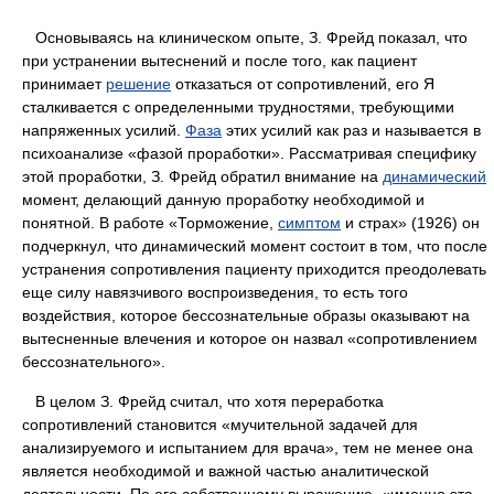
Основываясь на клиническом опыте, З. Фрейд показал, что
при устранении вытеснений и после того, как пациент
принимает
решение
отказаться от сопротивлений, его Я
сталкивается с определенными трудностями, требующими
напряженных усилий.
Фаза
этих усилий как раз и называется в
психоанализе «фазой проработки». Рассматривая специфику
этой проработки, З. Фрейд обратил внимание на
динамический
момент, делающий данную проработку необходимой и
понятной. В работе «Торможение,
симптом
и страх» (1926) он
подчеркнул, что динамический момент состоит в том, что после
устранения сопротивления пациенту приходится преодолевать
еще силу навязчивого воспроизведения, то есть того
воздействия, которое бессознательные образы оказывают на
вытесненные влечения и которое он назвал «сопротивлением
бессознательного».
В целом З. Фрейд считал, что хотя переработка
сопротивлений становится «мучительной задачей для
анализируемого и испытанием для врача», тем не менее она
является необходимой и важной частью аналитической