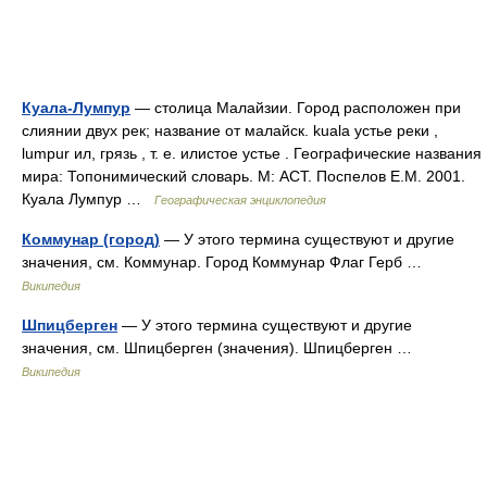
Куала-Лумпур
— столица Малайзии. Город расположен при
слиянии двух рек; название от малайск. kuala устье реки ,
lumpur ил, грязь , т. е. илистое устье . Географические названия
мира: Топонимический словарь. М: АСТ. Поспелов Е.М. 2001.
Куала Лумпур …
Географическая энциклопедия
Коммунар (город)
— У этого термина существуют и другие
значения, см. Коммунар. Город Коммунар Флаг Герб …
Википедия
Шпицберген
— У этого термина существуют и другие
значения, см. Шпицберген (значения). Шпицберген …
Википедия