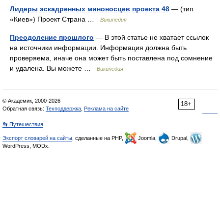
Лидеры эскадренных миноносцев проекта 48
— (тип
«Киев») Проект Страна …
Википедия
Преодоление прошлого
— В этой статье не хватает ссылок
на источники информации. Информация должна быть
проверяема, иначе она может быть поставлена под сомнение
и удалена. Вы можете …
Википедия
© Академик, 2000-2026
18+
Обратная связь:
Техподдержка
,
Реклама на сайте
👣 Путешествия
Экспорт словарей на сайты
, сделанные на PHP,
Joomla,
Drupal,
WordPress, MODx.