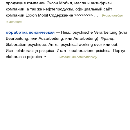
продукция компании Эксон Мобил, масла и антифризы
компании, а так же нефтепродукты, официальный сайт
компании Exxon Mobil Содержание >>>>>>>> …
Энциклопедия
инвестора
обработка психическая
— Нем.: psychische Verarbeitung (или
Bearbeitung, или Ausarbeitung, или Aufarbeitung). Франц.:
йlaboration psychique. Англ.: psychical working over или out.
Исп.: elaboraciцn psiquica. Итал.: eоaborazione psichica. Португ.:
elaboraзвo psjquica. •… …
Словарь по психоанализу